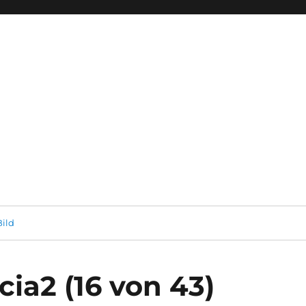
ild
ia2 (16 von 43)