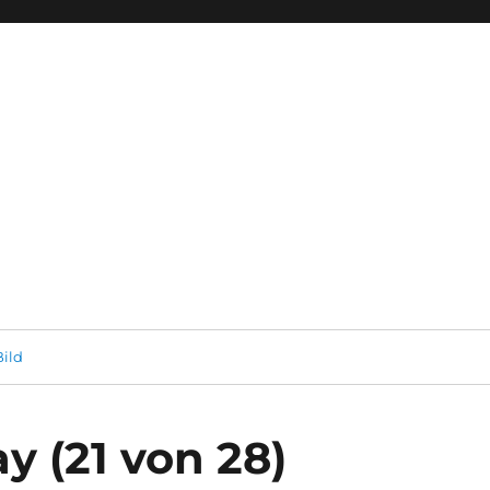
ild
y (21 von 28)