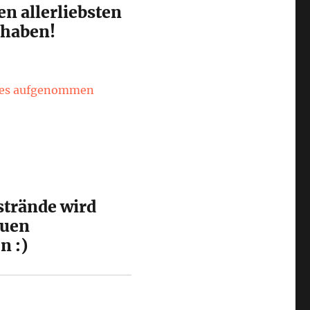
en allerliebsten
 haben!
wo es aufgenommen
strände wird
euen
n :)