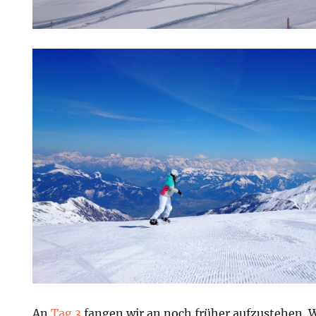
An
Tag 3
fangen wir an noch früher aufzustehen. W