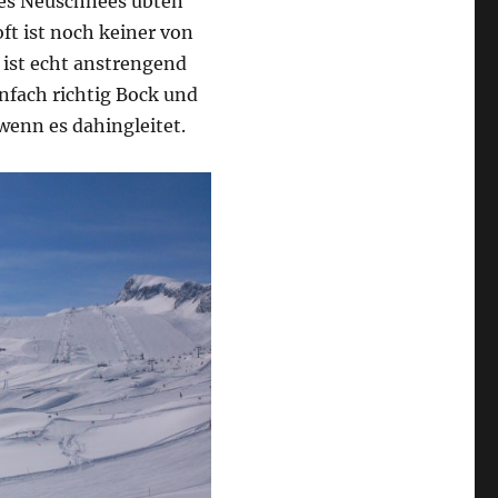
es Neuschnees übten
oft ist noch keiner von
 ist echt anstrengend
infach richtig Bock und
wenn es dahingleitet.