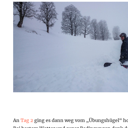
An
Tag 2
ging es dann weg vom „Übungshügel“ ho