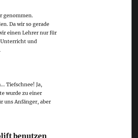
rer genommen.
en. Da wir so gerade
ir einen Lehrer nur für
-Unterricht und
.
… Tiefschnee! Ja,
ste wurde zu einer
ür uns Anfänger, aber
lift benutzen